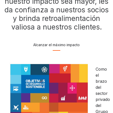
nuestro impacto sea mayor, les
da confianza a nuestros socios
y brinda retroalimentación
valiosa a nuestros clientes.
Alcanzar el máximo impacto
Como
el
brazo
del
sector
privado
del
Grupo