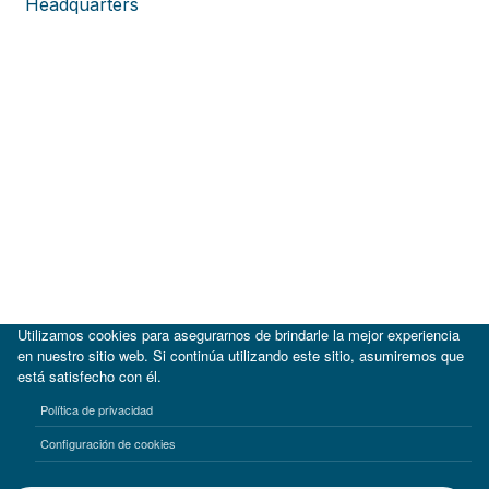
Headquarters
Utilizamos cookies para asegurarnos de brindarle la mejor experiencia
en nuestro sitio web. Si continúa utilizando este sitio, asumiremos que
está satisfecho con él.
|
BID
BID Lab
Política de privacidad
Términos de uso
Aviso de privacidad
Configuración de cookies
©2017-2026 Inter-American Investment Corporation