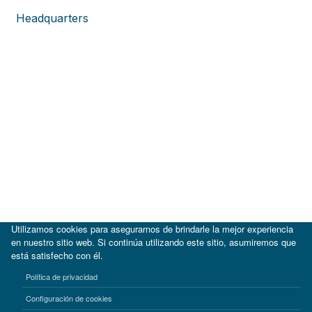
Headquarters
Utilizamos cookies para asegurarnos de brindarle la mejor experiencia
en nuestro sitio web. Si continúa utilizando este sitio, asumiremos que
está satisfecho con él.
|
BID
BID Lab
Política de privacidad
Términos de uso
Aviso de privacidad
Configuración de cookies