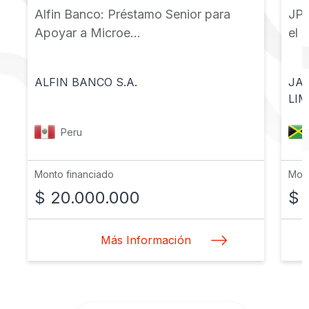
Alfin Banco: Préstamo Senior para
JPS
Apoyar a Microe...
el 
ALFIN BANCO S.A.
JA
LIM
Peru
Monto financiado
Mont
$ 20.000.000
$ 
Más Información