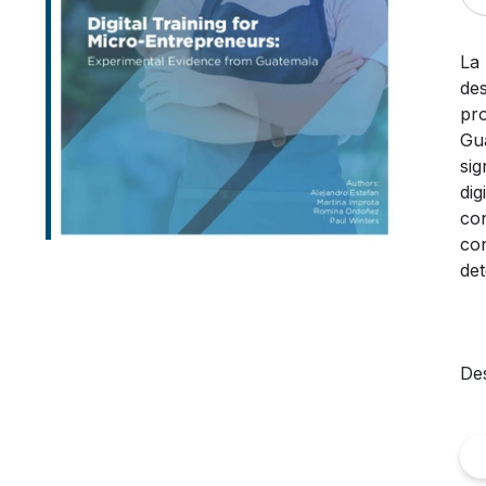
La 
des
pro
Gua
sig
dig
con
con
det
Des