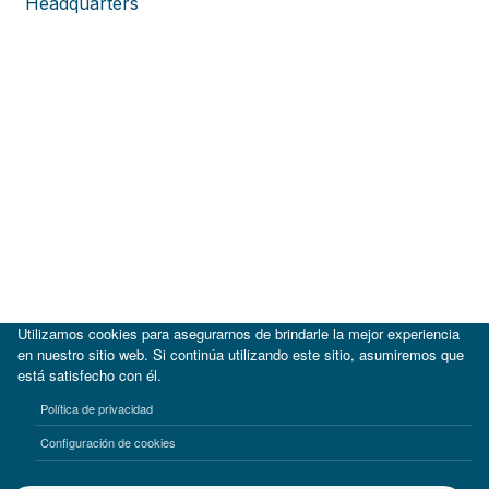
Headquarters
Utilizamos cookies para asegurarnos de brindarle la mejor experiencia
en nuestro sitio web. Si continúa utilizando este sitio, asumiremos que
está satisfecho con él.
|
BID
BID Lab
Política de privacidad
Términos de uso
Aviso de privacidad
Configuración de cookies
©2017-2026 Inter-American Investment Corporation