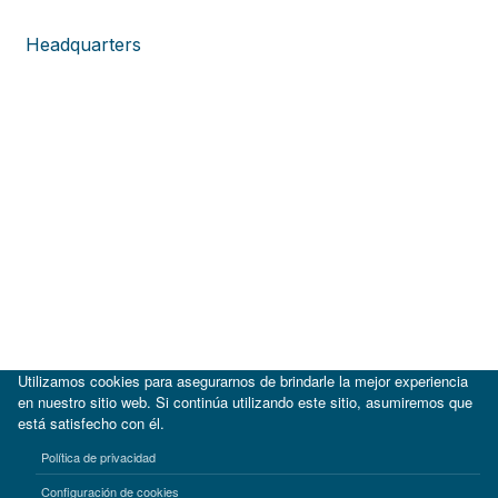
Headquarters
Utilizamos cookies para asegurarnos de brindarle la mejor experiencia
en nuestro sitio web. Si continúa utilizando este sitio, asumiremos que
está satisfecho con él.
|
BID
BID Lab
Política de privacidad
Términos de uso
Aviso de privacidad
Configuración de cookies