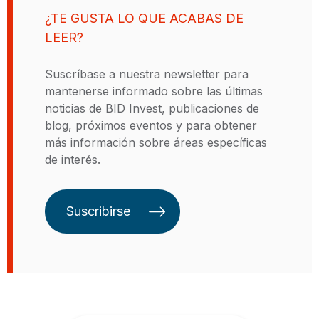
tienen un impacto significativo y
¿TE GUSTA LO QUE ACABAS DE
contribuyen al desarrollo
LEER?
sostenible de la región. Al igual que
el Banco Interamericano de
Suscríbase a nuestra newsletter para
Desarrollo (BID), nuestro
mantenerse informado sobre las últimas
compromiso es con el crecimiento
noticias de BID Invest, publicaciones de
económico y la inclusión social,
blog, próximos eventos y para obtener
conceptos centrales de nuestra
más información sobre áreas específicas
identidad como parte del Grupo
de interés.
BID. La diferencia es que nosotros
nos concentramos en el sector
privado.
Suscribirse