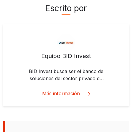
Escrito por
Equipo BID Invest
BID Invest busca ser el banco de
soluciones del sector privado de
América Latina y el Caribe.
Apoyamos proyectos para
Más información
avanzar con la energía limpia,
modernizar la agricultura,
fortalecer los sistemas de
transporte, expandir el acceso al
financiamiento. Proyectos que