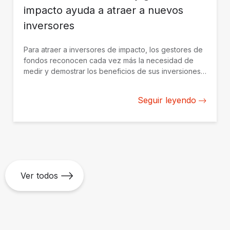
impacto ayuda a atraer a nuevos
inversores
Para atraer a inversores de impacto, los gestores de
fondos reconocen cada vez más la necesidad de
medir y demostrar los beneficios de sus inversiones
de manera creíble. BID Invest trabaja con gestores de
fondos en América Latina y el Caribe para construir
Seguir leyendo
desde cero su capacidad de medición y gestión del
impacto.
Ver todos