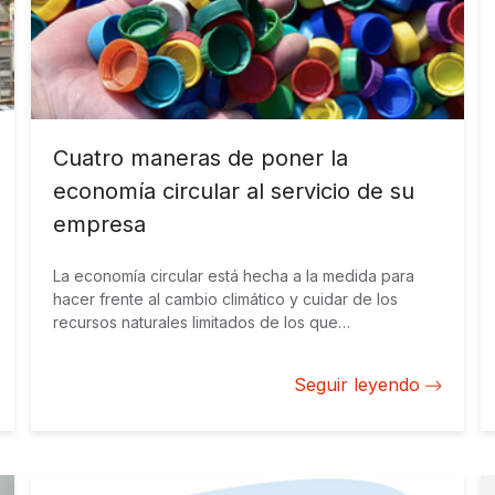
Cuatro maneras de poner la
economía circular al servicio de su
empresa
La economía circular está hecha a la medida para
hacer frente al cambio climático y cuidar de los
recursos naturales limitados de los que
dependemos. Durante los últimos años, hemos
presenciado una enorme acogida de esta agenda
Seguir leyendo
en la región, tanto en materia de políticas e
iniciativas públicas como de acciones del sector
privado.