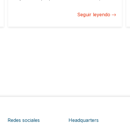
mayor oferta de productos, y un sector público que
está alentando este tipo de inversiones.
Seguir leyendo
Redes sociales
Headquarters