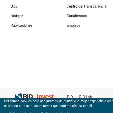
Blog
Centro de Transparencia
Noticias
Contáctanos
Publicaciones
Empleos
|
BID
BID Lab
Utilizamos cookies para asegurarnos de brindarle la mejor experiencia en n
utilizando este sitio, asumiremos que está satisfecho con él.
Política de privacidad
Configuración de cookies