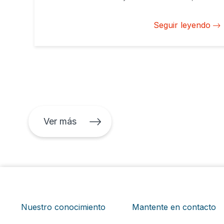
energía solar en la Amazonia boliviana y la creciente
clase media latinoamericana.
Seguir leyendo
Ver más
Nuestro conocimiento
Mantente en contacto