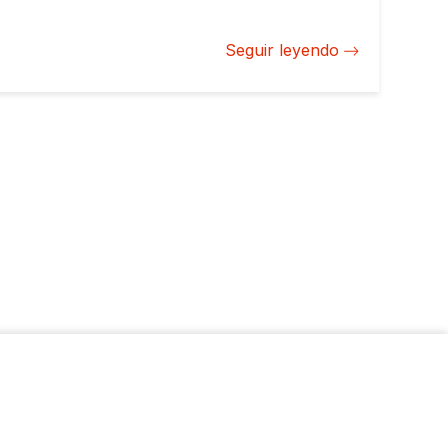
economías. La sostenibilidad será un componente
clave para reconstruir bajo una mejor base la
Seguir leyendo
recuperación económica de la región.