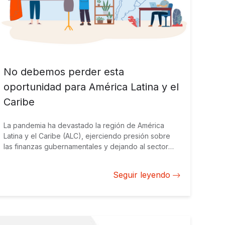
No debemos perder esta
oportunidad para América Latina y el
Caribe
La pandemia ha devastado la región de América
Latina y el Caribe (ALC), ejerciendo presión sobre
las finanzas gubernamentales y dejando al sector
privado en una posición de liderazgo para la
recuperación económica. Pero no podemos olvidar
Seguir leyendo
el objetivo a largo plazo: la construcción de una
región más inclusiva y sostenible.