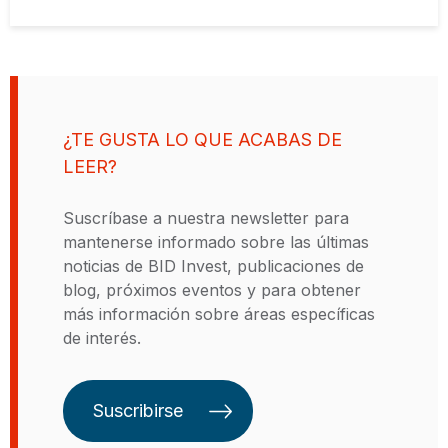
avanzar con la energía limpia,
modernizar la agricultura,
fortalecer los sistemas de
transporte, expandir el acceso al
financiamiento. Proyectos que
tienen un impacto significativo y
¿TE GUSTA LO QUE ACABAS DE
contribuyen al desarrollo
LEER?
sostenible de la región. Al igual que
el Banco Interamericano de
Suscríbase a nuestra newsletter para
Desarrollo (BID), nuestro
mantenerse informado sobre las últimas
compromiso es con el crecimiento
noticias de BID Invest, publicaciones de
económico y la inclusión social,
blog, próximos eventos y para obtener
conceptos centrales de nuestra
más información sobre áreas específicas
identidad como parte del Grupo
de interés.
BID. La diferencia es que nosotros
nos concentramos en el sector
privado.
Suscribirse