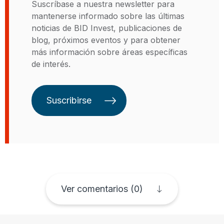
inversiones de capital. Rodrigo
Suscríbase a nuestra newsletter para
multidisciplinarios en consultorías
Berkeley.
tiene una licenciatura de la
mantenerse informado sobre las últimas
para el Ministerio de Economía y
Universidad Fidelitas y una
noticias de BID Invest, publicaciones de
Finanzas del Perú. Actualmente,
maestría de la Universidad
blog, próximos eventos y para obtener
participa en investigaciones
FUNDEPOS, ambas en
más información sobre áreas específicas
relacionadas con minería,
Administración de Empresas con
de interés.
educación y recursos naturales y
Énfasis en Finanzas y Banca.
ha presentado su trabajo en el
Congreso de la Asociación
Suscribirse
Peruana de Economía (APE).
Ver comentarios (0)