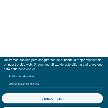
Utilizamos cookies para asegurarnos de brindarle la mejor experiencia
en nuestro sitio web. Si continúa utilizando este sitio, asumiremos que
está satisfecho con él.
|
BID
BID Lab
Política de privacidad
Términos de uso
Aviso de privacidad
Configuración de cookies
©2017-2026 Inter-American Investment Corporation
DENEGAR TODO