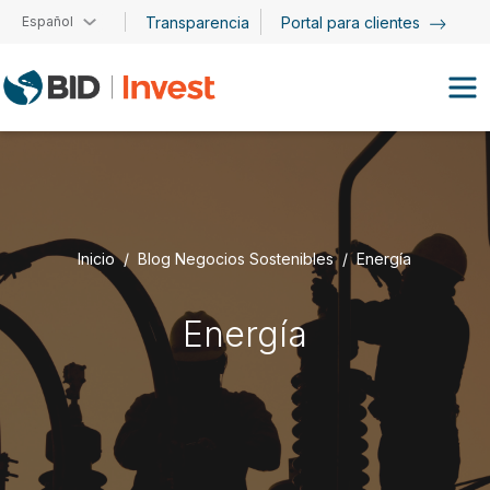
Pasar al contenido principal
Español
Transparencia
Portal para clientes
Inicio
Blog Negocios Sostenibles
Energía
Energía