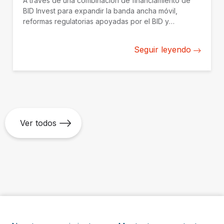
A través de una combinación de financiamiento de
BID Invest para expandir la banda ancha móvil,
reformas regulatorias apoyadas por el BID y
soluciones innovadoras impulsadas por BID Lab, el
Grupo BID está ampliando la conectividad en
Seguir leyendo
Colombia.
Ver todos