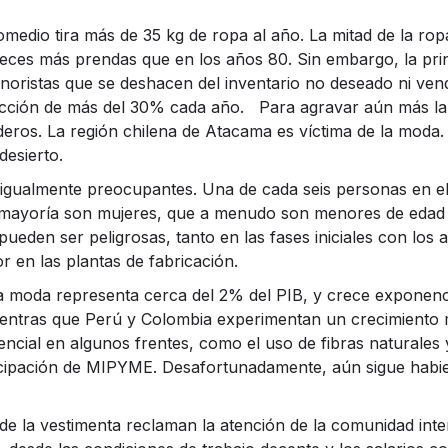
edio tira más de 35 kg de ropa al año. La mitad de la ro
veces más prendas que en los años 80. Sin embargo, la pri
inoristas que se deshacen del inventario no deseado ni ven
ción de más del 30% cada año. Para agravar aún más la si
ros. La región chilena de Atacama es víctima de la moda. 
desierto.
 igualmente preocupantes. Una de cada seis personas en el
mayoría son mujeres, que a menudo son menores de edad 
ueden ser peligrosas, tanto en las fases iniciales con los 
r en las plantas de fabricación.
 la moda representa cerca del 2% del PIB, y crece expone
ientras que Perú y Colombia experimentan un crecimiento m
encial en algunos frentes, como el uso de fibras naturales 
rticipación de MIPYME. Desafortunadamente, aún sigue habi
de la vestimenta reclaman la atención de la comunidad inte