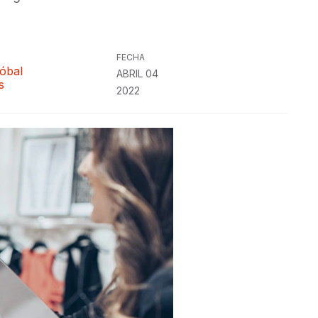
FECHA
tóbal
ABRIL 04
s
2022