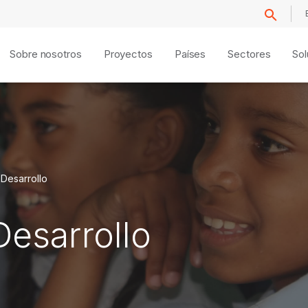
Sobre nosotros
Proyectos
Países
Sectores
Sol
 Desarrollo
Desarrollo