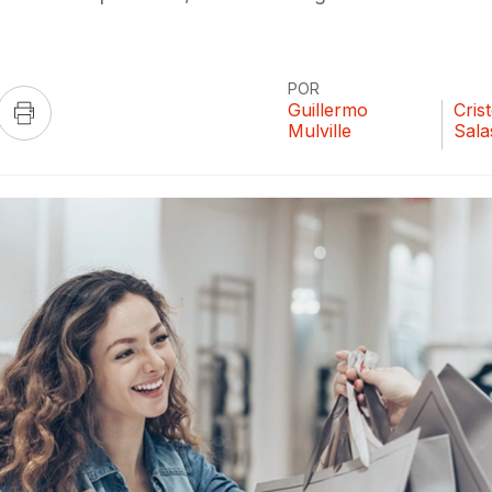
POR
Guillermo
Cris
Mulville
Sala