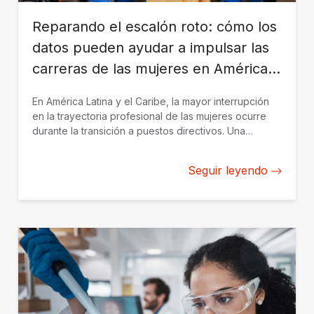
Reparando el escalón roto: cómo los
datos pueden ayudar a impulsar las
carreras de las mujeres en América
Latina y el Caribe
En América Latina y el Caribe, la mayor interrupción
en la trayectoria profesional de las mujeres ocurre
durante la transición a puestos directivos. Una
colaboración entre BID Invest y LinkedIn, en el marco
de la Alianza para el Desarrollo de Datos, utiliza datos
Seguir leyendo
a gran escala del mercado laboral para identificar
dónde disminuye la participación de las mujeres y
qué barreras existen en los distintos sectores y
etapas profesionales.