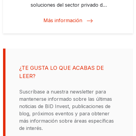
soluciones del sector privado de
América Latina y el Caribe.
Apoyamos proyectos para
Más información
avanzar con la energía limpia,
modernizar la agricultura,
fortalecer los sistemas de
transporte, expandir el acceso al
financiamiento. Proyectos que
tienen un impacto significativo y
¿TE GUSTA LO QUE ACABAS DE
contribuyen al desarrollo
LEER?
sostenible de la región. Al igual que
el Banco Interamericano de
Suscríbase a nuestra newsletter para
Desarrollo (BID), nuestro
mantenerse informado sobre las últimas
compromiso es con el crecimiento
noticias de BID Invest, publicaciones de
económico y la inclusión social,
blog, próximos eventos y para obtener
conceptos centrales de nuestra
más información sobre áreas específicas
identidad como parte del Grupo
de interés.
BID. La diferencia es que nosotros