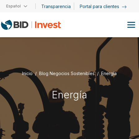
Pasar al contenido principal
Español
Transparencia
Portal para clientes
Inicio
Blog Negocios Sostenibles
Energía
Energía