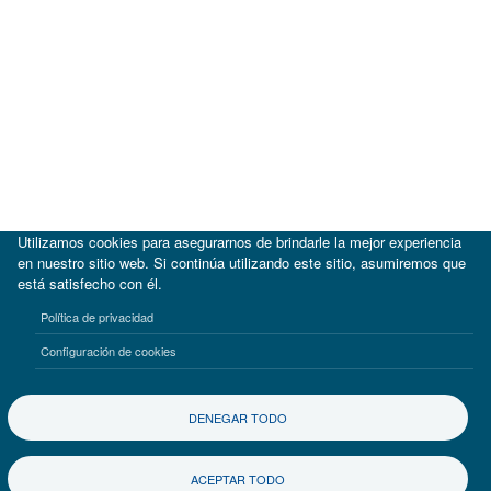
Utilizamos cookies para asegurarnos de brindarle la mejor experiencia
en nuestro sitio web. Si continúa utilizando este sitio, asumiremos que
está satisfecho con él.
|
BID
BID Lab
Política de privacidad
Términos de uso
Aviso de privacidad
Configuración de cookies
©2017-2026 Inter-American Investment Corporation
DENEGAR TODO
ACEPTAR TODO