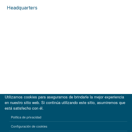
Headquarters
Utilizamos cookies para asegurarnos de brindarle la mejor experiencia
en nuestro sitio web. Si continúa utilizando este sitio, asumiremos que
está satisfecho con él.
|
BID
BID Lab
Política de privacidad
Términos de uso
Aviso de privacidad
Configuración de cookies