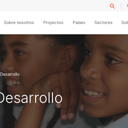
Sobre nosotros
Proyectos
Países
Sectores
Sol
 Desarrollo
Desarrollo