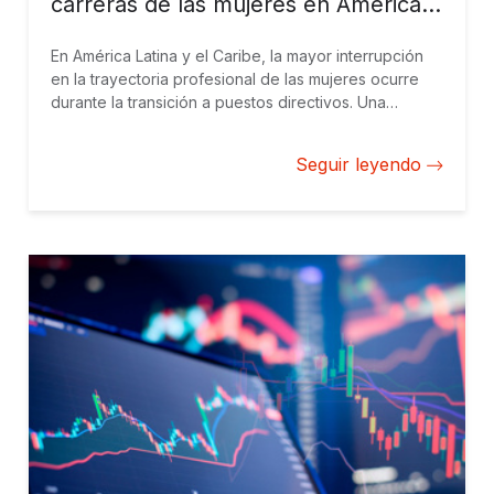
carreras de las mujeres en América
Latina y el Caribe
En América Latina y el Caribe, la mayor interrupción
en la trayectoria profesional de las mujeres ocurre
durante la transición a puestos directivos. Una
colaboración entre BID Invest y LinkedIn, en el marco
de la Alianza para el Desarrollo de Datos, utiliza datos
Seguir leyendo
a gran escala del mercado laboral para identificar
dónde disminuye la participación de las mujeres y
qué barreras existen en los distintos sectores y
etapas profesionales.