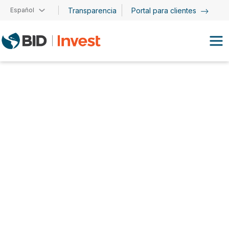
Pasar al contenido principal
Español
Transparencia
Portal para clientes
Patricia Yañez-Pagans