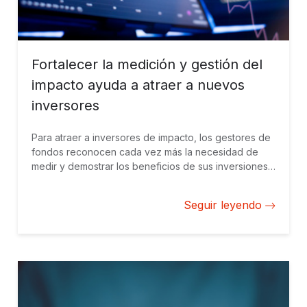
Fortalecer la medición y gestión del
impacto ayuda a atraer a nuevos
inversores
Para atraer a inversores de impacto, los gestores de
fondos reconocen cada vez más la necesidad de
medir y demostrar los beneficios de sus inversiones
de manera creíble. BID Invest trabaja con gestores de
fondos en América Latina y el Caribe para construir
Seguir leyendo
desde cero su capacidad de medición y gestión del
impacto.