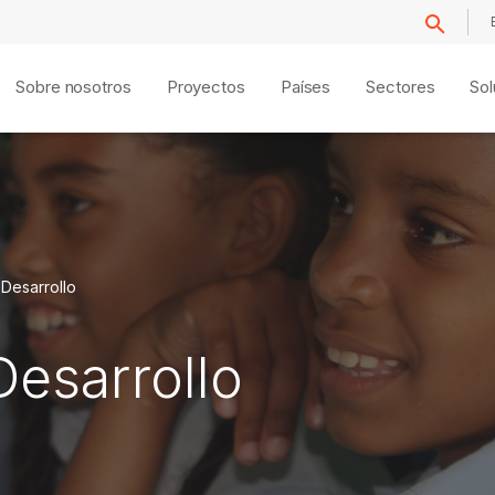
Sobre nosotros
Proyectos
Países
Sectores
Sol
 Desarrollo
Desarrollo