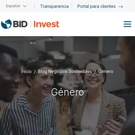
Pasar al contenido principal
Español
Transparencia
Portal para clientes
Inicio
Blog Negocios Sostenibles
Género
Género