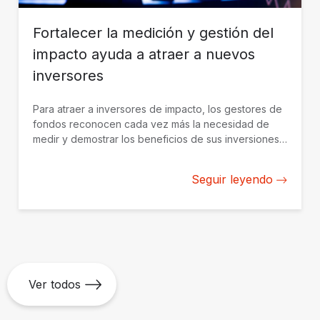
Fortalecer la medición y gestión del
impacto ayuda a atraer a nuevos
inversores
Para atraer a inversores de impacto, los gestores de
fondos reconocen cada vez más la necesidad de
medir y demostrar los beneficios de sus inversiones
de manera creíble. BID Invest trabaja con gestores de
fondos en América Latina y el Caribe para construir
Seguir leyendo
desde cero su capacidad de medición y gestión del
impacto.
Ver todos