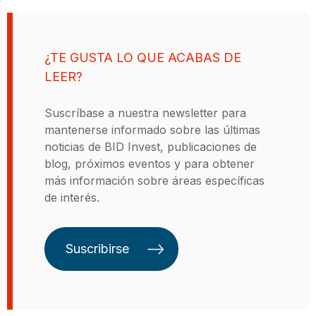
Banco Mundial y el Gobierno de
Canadá, en docenas de economías
de mercado emergentes y
¿TE GUSTA LO QUE ACABAS DE
avanzadas en África, Asia,
LEER?
Europa, Asia Central, América
Latina y el Caribe. Las
Suscríbase a nuestra newsletter para
responsabilidades de Henry han
mantenerse informado sobre las últimas
incluido las principales
noticias de BID Invest, publicaciones de
publicaciones de investigación
blog, próximos eventos y para obtener
macroeconómica y financiera
más información sobre áreas específicas
regional, sirviendo como jefe y
de interés.
líder de equipo para las
operaciones de financiamiento y
asistencia técnica del FMI y el
Suscribirse
Banco Mundial centradas en la
emisión de deuda soberana, la
reestructuración de la deuda y la
gestión financiera pública, así