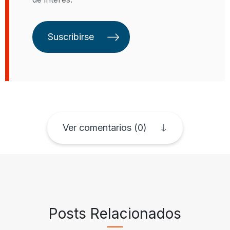
programas internos, y como
Analista del Departamento de
Estado de Estados Unidos,
Suscribirse
apoyando varios programas
presupuestarios. Recibió su título
de Economista de la Universidad
Iberoamericana en 2012 (México)
y tiene una Maestría en Políticas
de Desarrollo Internacional de la
Universidad de Georgetown (2017).
Ver comentarios (0)
Posts Relacionados