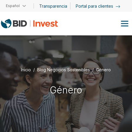
Pasar al contenido principal
Español
Transparencia
Portal para clientes
Inicio
Blog Negocios Sostenibles
Género
Género