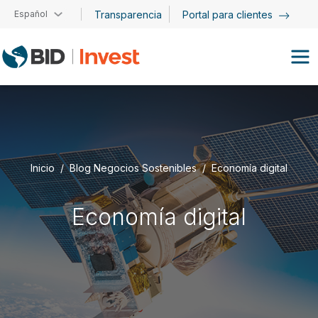
Pasar al contenido principal
Español
Transparencia
Portal para clientes
Inicio
Blog Negocios Sostenibles
Economía digital
Economía digital