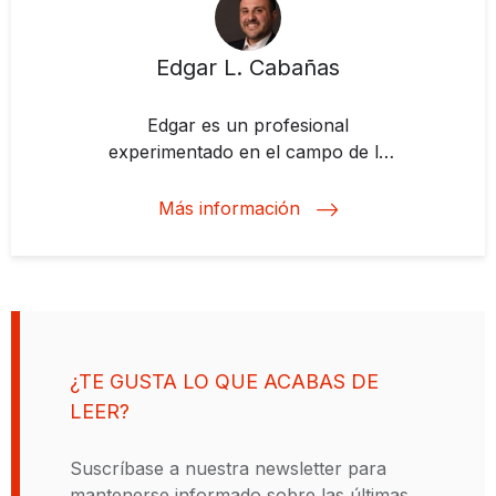
Edgar L. Cabañas
Edgar es un profesional
experimentado en el campo de la
estructuración de finanzas
corporativas, garantías de crédito,
Más información
financiamiento de la cadena de
suministro, inversiones de capital y
financiamiento de proyectos.
Lidera equipos de proyectos de
inversión dentro de la Economía
Digital en la Corporación
¿TE GUSTA LO QUE ACABAS DE
Interamericana de Inversiones
LEER?
(BID Invest). En 2014, recibió el
prestigioso premio BID Ortiz Mena
Suscríbase a nuestra newsletter para
del Banco Interamericano de
mantenerse informado sobre las últimas