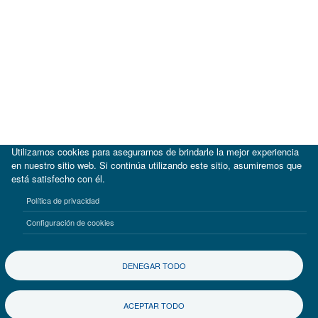
Utilizamos cookies para asegurarnos de brindarle la mejor experiencia
en nuestro sitio web. Si continúa utilizando este sitio, asumiremos que
está satisfecho con él.
|
BID
BID Lab
Política de privacidad
Términos de uso
Aviso de privacidad
Configuración de cookies
©2017-2026 Inter-American Investment Corporation
DENEGAR TODO
ACEPTAR TODO