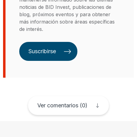
Desarrollo por mejorar la
noticias de BID Invest, publicaciones de
eficiencia y las soluciones
blog, próximos eventos y para obtener
corporativas del Banco a través de
más información sobre áreas específicas
un innovador producto de
de interés.
financiamiento a largo plazo en
moneda local y en 2019 y 2020 el
LatinFinance Social Infrastructure
Suscribirse
Deal of the year y el IJ Global
Telecom del año respectivamente
por la operación de Internet Para
Todos (Perú). Con sólida
experiencia en liderar un grupo
diverso de profesionales, gestión
de relaciones con clientes,
desarrollo de negocios,
Ver comentarios (0)
estructuración y gestión de
transacciones financieras
complejas multimillonarias en
América Latina en sectores