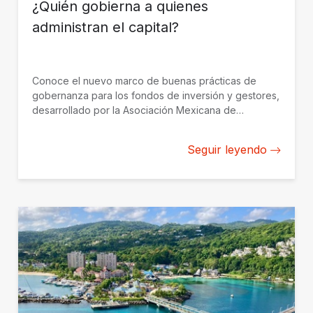
¿Quién gobierna a quienes
MBA y un MPA de la Universidad
administran el capital?
Americana de Paraguay y la
Universidad Estatal de Kansas,
incluidos estudios de posgrado en
resolución de conflictos y maestría
Conoce el nuevo marco de buenas prácticas de
en negociación en la Universidad
gobernanza para los fondos de inversión y gestores,
desarrollado por la Asociación Mexicana de
de Georgetown y la Universidad de
Capitales Privados con el apoyo de BID Invest.
Harvard, respectivamente.
Seguir leyendo