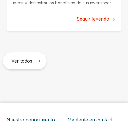
medir y demostrar los beneficios de sus inversiones
de manera creíble. BID Invest trabaja con gestores de
fondos en América Latina y el Caribe para construir
Seguir leyendo
desde cero su capacidad de medición y gestión del
impacto.
Ver todos
Nuestro conocimiento
Mantente en contacto