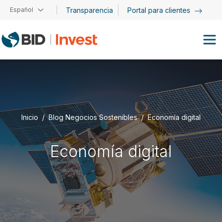
Pasar al contenido principal
Español
Transparencia
Portal para clientes
Inicio
Blog Negocios Sostenibles
Economía digital
Economía digital