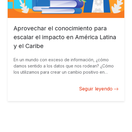
Aprovechar el conocimiento para
escalar el impacto en América Latina
y el Caribe
En un mundo con exceso de información, ¿cómo
damos sentido a los datos que nos rodean? ¿Cómo
los utilizamos para crear un cambio positivo en
nuestra región y más allá? En BID Invest creemos que
la respuesta está en el conocimiento. Nos ayuda a
Seguir leyendo
construir un puente que conecta a las personas y los
conocimientos con acciones para avanzar en los
Objetivos de Desarrollo Sostenible. Al aprovechar el
conocimiento, BID Invest puede ampliar el impacto en
América Latina y el Caribe (ALC).