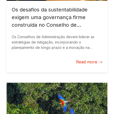
Os desafios da sustentabilidade
exigem uma governança firme
construída no Conselho de
Administração
Os Conselhos de Administração devem liderar as
estratégias de mitigação, incorporando o
planejamento de longo prazo e a inovação na
supervisão de riscos. O BID Invest capacita os
conselheiros a transformar a governança climática em
Read more
resiliência, oportunidade e vantagem competitiva em
diversos setores.