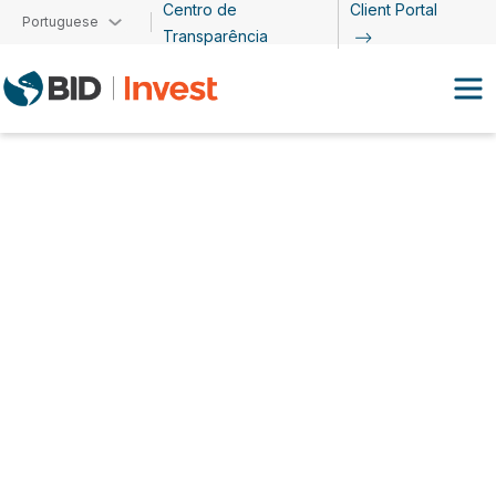
Centro de
Client Portal
Passar para o conteúdo principal
Portuguese
Transparência
Gabriel Azevedo