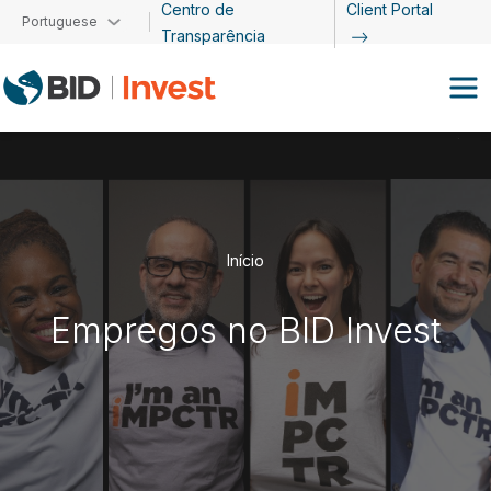
Centro de
Client Portal
Passar para o conteúdo principal
Portuguese
Transparência
Início
Empregos no BID Invest