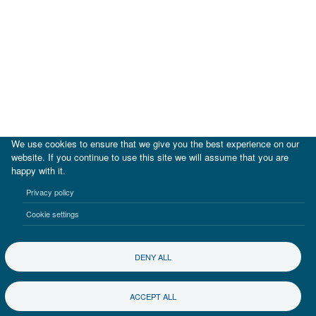
We use cookies to ensure that we give you the best experience on our
website. If you continue to use this site we will assume that you are
happy with it.
|
BID
BID Lab
Privacy policy
Termos de uso
Aviso de privacidad
Cookie settings
©2017-2026 Inter-American Investment Corporation
DENY ALL
ACCEPT ALL