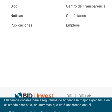
Blog
Centro de Transparencia
Noticias
Contáctanos
Publicaciones
Empleos
|
BID
BID Lab
Utilizamos cookies para asegurarnos de brindarle la mejor experiencia en n
utilizando este sitio, asumiremos que está satisfecho con él.
Política de privacidad
Configuración de cookies