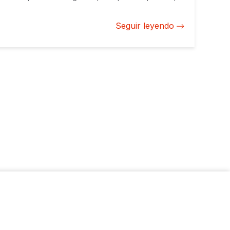
exploten mejor este recurso. Un gran ejemplo de
este potencial es Paraguay, con ubicación
Seguir leyendo
equidistante a las grandes economías de
Sudamérica.