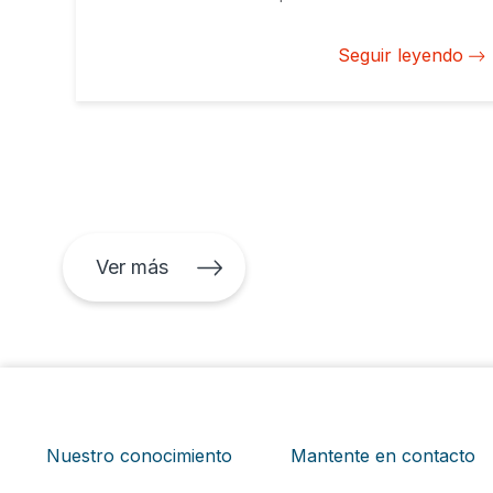
el Caribe. Las nuevas tecnologías están cambiando
radicalmente la forma de producción y se están
Seguir leyendo
convirtiendo en factores críticos para la
competitividad y la resiliencia del sector en el actual
contexto de mercado.
Ver más
Nuestro conocimiento
Mantente en contacto