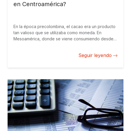
en Centroamérica?
En la época precolombina, el cacao era un producto
tan valioso que se utilizaba como moneda. En
Mesoamérica, donde se viene consumiendo desde
hace miles de años, los aztecas pagaban por sus
artículos del día a día con granos de cacao. Por tres
Seguir leyendo
te comprabas un huevo de pavo, por cien un pavo
entero.