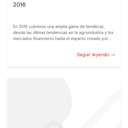
2016
En 2016 cubrimos una amplia gama de temáticas,
desde las últimas tendencias en la agroindustria y los
mercados financieros hasta el impacto creado por
empresas individuales y grandes proyectos de
infraestructura. Repasamos cinco de los blogs más
Seguir leyendo
leídos por los lectores de Negocios Sostenibles a lo
largo del año.