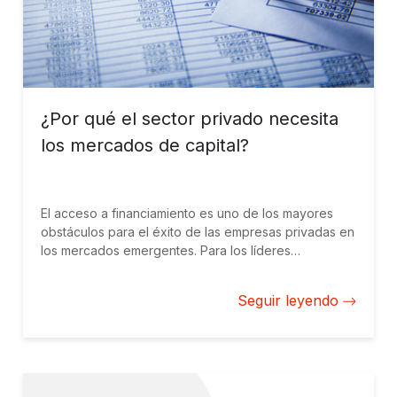
¿Por qué el sector privado necesita
los mercados de capital?
El acceso a financiamiento es uno de los mayores
obstáculos para el éxito de las empresas privadas en
los mercados emergentes. Para los líderes
empresariales, la escasez de crédito es su primera
preocupación, incluso más importante que la
Seguir leyendo
corrupción, los impuestos y la inestabilidad política.