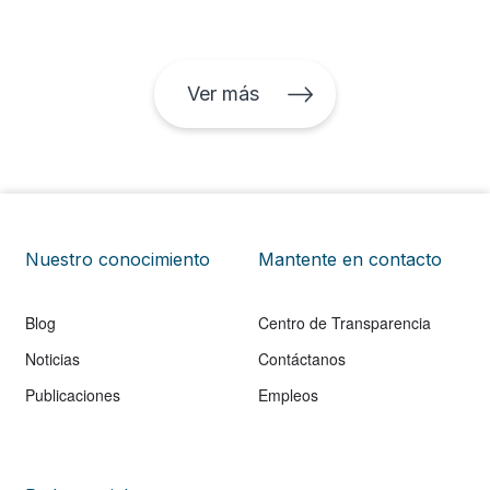
llamadas tecnologías financieras (o fintech), que son
la base de estas aplicaciones, no solo facilitan el
envío de dinero, sino que están revolucionando toda
la industria financiera. A nivel global, se estima que
Ver más
atraerán inversiones de unos US$30.000 millones en
2016.
Nuestro conocimiento
Mantente en contacto
Blog
Centro de Transparencia
Noticias
Contáctanos
Publicaciones
Empleos