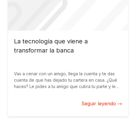
La tecnología que viene a
transformar la banca
Vas a cenar con un amigo, llega la cuenta y te das
cuenta de que has dejado tu cartera en casa. ¿Qué
haces? Le pides a tu amigo que cubra tu parte y le
sugieres pagar la próxima cena. O no. Para ajustar las
cuentas pendientes, hoy en día, uno ya no tiene que
Seguir leyendo
esperar hasta el próximo encuentro, sino que puede
usar aplicaciones para celulares que permiten hacer
pagos al instante. Venmo es una de las más usadas
en Estados Unidos, pero también las hay en Brasil
(PicPay) y en otros países de América Latina. Las