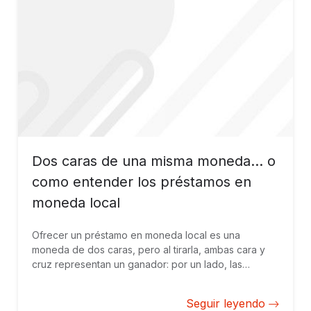
nuestra mesa?
Dos caras de una misma moneda… o
como entender los préstamos en
moneda local
Ofrecer un préstamo en moneda local es una
moneda de dos caras, pero al tirarla, ambas cara y
cruz representan un ganador: por un lado, las
pequeñas y medianas empresas prestatarias,
encontrando una plataforma innovadora sobre la cual
Seguir leyendo
proyectarse y por otro, el prestamista, ofreciendo un