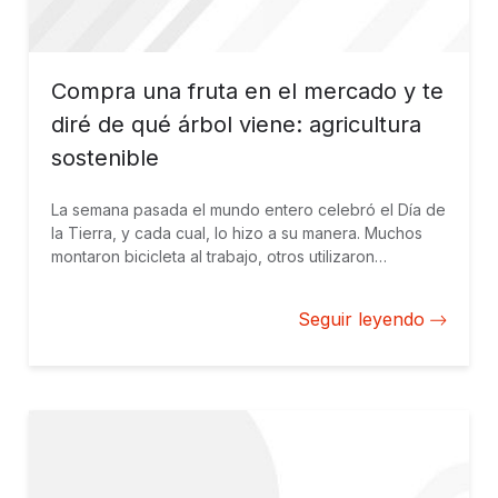
Compra una fruta en el mercado y te
diré de qué árbol viene: agricultura
sostenible
La semana pasada el mundo entero celebró el Día de
la Tierra, y cada cual, lo hizo a su manera. Muchos
montaron bicicleta al trabajo, otros utilizaron
transporte público. Incluso algunos sólo compraron
comida “local”. Y de una forma u otra, nos
Seguir leyendo
encontramos todos con la oportunidad de reflexionar
sobre nuestro lugar en el mundo, considerar nuestras
prácticas cotidianas y compromiso con el
medioambiente y comunidad. Y se me ha planteado
la siguiente pregunta… ¿de dónde vienen los
productos que consumimos? Al hacer nuestra
compra en el mercado, ¿conocemos realmente el
ciclo de vida del alimento que pondremos sobre