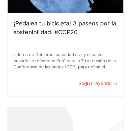
¡Pedalea tu bicicleta! 3 paseos por la
sostenibilidad. #COP20
Líderes de Gobierno, sociedad civil y el sector
privado se reúnen en Perú para la 20.a reunión de la
Conferencia de las partes (COP) para definir el
camino a seguir sobre el cambio climático. Traer
la eficiencia energética a la escena mundial comunica
Seguir leyendo
la urgencia del asunto. Muchas empresas ya están
comprometidas e incluso han basado sus modelos de
negocio en los principios verdes. Las bicicletas son
una herramienta. Echa un vistazo a tres paseos por la
sostenibilidad: