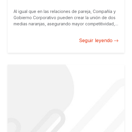
Al igual que en las relaciones de pareja, Compañía y
Gobierno Corporativo pueden crear la unión de dos
medias naranjas, asegurando mayor competitividad,
transparencia y acceso a mercados de financiación
internacionales para la compañía, y un consecuente
Seguir leyendo
incremento del atractivo de inversores al país. Y si
bien tal cosa como el matrimonio perfecto no existe,
cuando se trata de la empresa familiar, el gobierno
corporativo es el corazón que asegura el latir
armonioso de sus partes, y que de ser manejado
pobremente, puede resultar en el desafortunado
encuentro del medio limón: ácido, incómodo y muy
difícil de digerir.