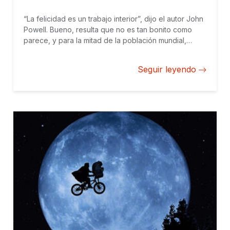
“La felicidad es un trabajo interior”, dijo el autor John
Powell. Bueno, resulta que no es tan bonito como
parece, y para la mitad de la población mundial,
existen restricciones a esta felicidad. Empecemos
por algunas de las limitaciones que las mujeres
Seguir leyendo
enfrentan a diario en su trabajo, así como 3 maneras
de alentar el cambio y revertir esta desventurada
situación: