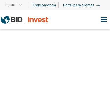
Pasar al contenido principal
Español
Transparencia
Portal para clientes
Adriana M. Ferreira