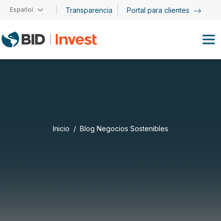
Pasar al contenido principal
Español
Transparencia
Portal para clientes
Inicio
Blog Negocios Sostenibles