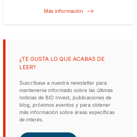
El Sr. Scriven, ciudadano de doble
Internacional (IFC, por sus siglas
Centro de Estudios
nacionalidad, argentina y británica,
Macroeconómicos de Argentina, y
en inglés), donde ocupó varias
Más información
cuenta con más de dos décadas de
una Licenciatura en Administración
posiciones de liderazgo. Antes de
unirse a la IFC, el Sr. Scriven fue
experiencia impulsando el rol del
de Empresas de la Pontificia
sector privado para aumentar el
Universidad Católica Argentina.
director financiero del Banco
Hipotecario en Argentina.
impacto en el desarrollo.
¿TE GUSTA LO QUE ACABAS DE
LEER?
Suscríbase a nuestra newsletter para
mantenerse informado sobre las últimas
noticias de BID Invest, publicaciones de
blog, próximos eventos y para obtener
más información sobre áreas específicas
de interés.