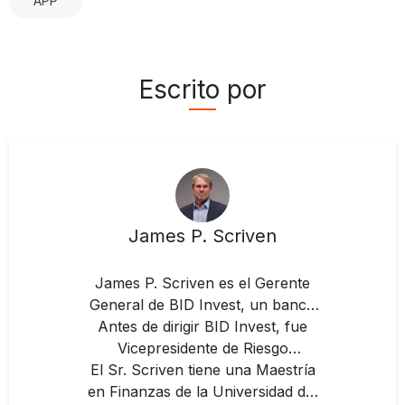
APP
Escrito por
James P. Scriven
James P. Scriven es el Gerente
General de BID Invest, un banco
multilateral de desarrollo dedicado
Antes de dirigir BID Invest, fue
a impulsar el crecimiento
Vicepresidente de Riesgo
Corporativo y Sostenibilidad de la
sostenible en América Latina y el
El Sr. Scriven tiene una Maestría
Caribe a través del sector privado.
en Finanzas de la Universidad del
Corporación Financiera