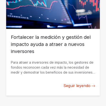
Fortalecer la medición y gestión del
impacto ayuda a atraer a nuevos
inversores
Para atraer a inversores de impacto, los gestores de
fondos reconocen cada vez más la necesidad de
medir y demostrar los beneficios de sus inversiones
de manera creíble. BID Invest trabaja con gestores de
fondos en América Latina y el Caribe para construir
Seguir leyendo
desde cero su capacidad de medición y gestión del
impacto.