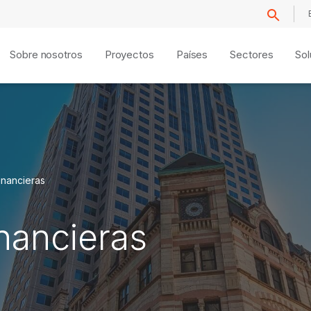
Sobre nosotros
Proyectos
Países
Sectores
Sol
financieras
inancieras