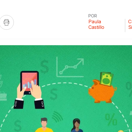
POR
Paula
C
Castillo
S