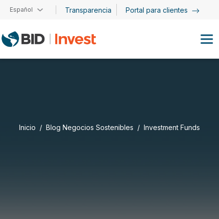
Pasar al contenido principal
Español
Transparencia
Portal para clientes
Inicio
Blog Negocios Sostenibles
Investment Funds