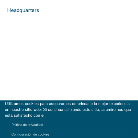
Headquarters
Utilizamos cookies para asegurarnos de brindarle la mejor experiencia
en nuestro sitio web. Si continúa utilizando este sitio, asumiremos que
está satisfecho con él.
|
BID
BID Lab
Política de privacidad
Términos de uso
Aviso de privacidad
Configuración de cookies