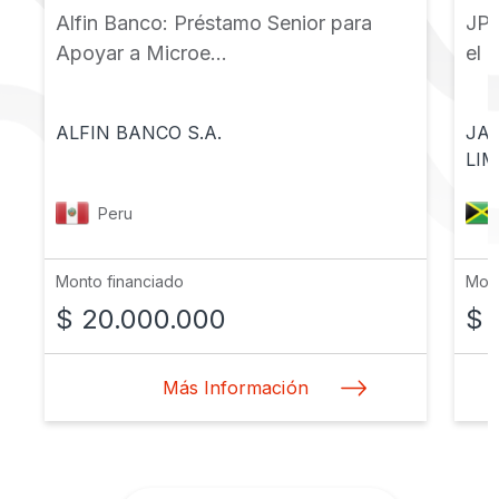
Alfin Banco: Préstamo Senior para
JPS
Apoyar a Microe...
el 
ALFIN BANCO S.A.
JA
LIM
Peru
Monto financiado
Mont
$ 20.000.000
$ 
Más Información