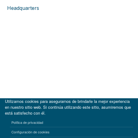
Headquarters
Utilizamos cookies para asegurarnos de brindarle la mejor experiencia
en nuestro sitio web. Si continúa utilizando este sitio, asumiremos que
está satisfecho con él.
|
BID
BID Lab
Política de privacidad
Términos de uso
Aviso de privacidad
Configuración de cookies