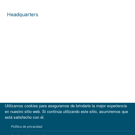
Headquarters
Utilizamos cookies para asegurarnos de brindarle la mejor experiencia
en nuestro sitio web. Si continúa utilizando este sitio, asumiremos que
está satisfecho con él.
|
BID
BID Lab
Política de privacidad