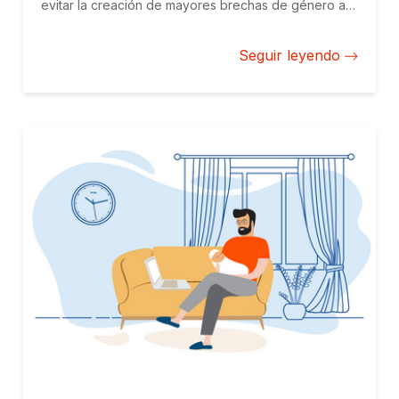
evitar la creación de mayores brechas de género a
medida que la automatización reemplaza a la mano
de obra menos cualificada, frecuentemente de
Seguir leyendo
mayor porcentaje femenino.