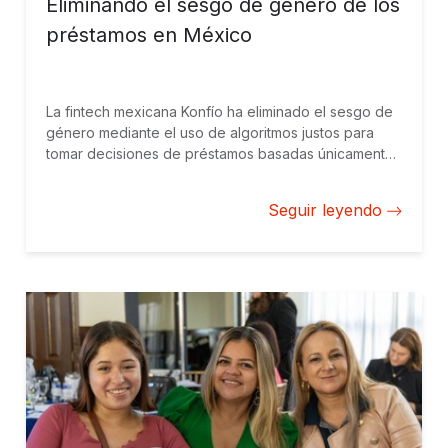
Eliminando el sesgo de género de los
préstamos en México
La fintech mexicana Konfío ha eliminado el sesgo de
género mediante el uso de algoritmos justos para
tomar decisiones de préstamos basadas únicamente
en el riesgo crediticio de los solicitantes. Un nuevo
análisis de BID Invest mide el impacto que tiene un
Seguir leyendo
préstamo de Konfío sobre las ventas de las
empresas, mostrando que las empresas lideradas por
mujeres tienen más que ganar.