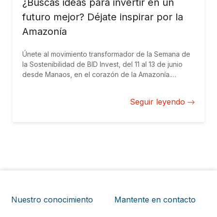
¿Buscas ideas para invertir en un
futuro mejor? Déjate inspirar por la
Amazonía
Únete al movimiento transformador de la Semana de
la Sostenibilidad de BID Invest, del 11 al 13 de junio
desde Manaos, en el corazón de la Amazonía.
Colabora con líderes globales, descubre soluciones
locales y haz parte de un cambio real. ¡Regístrate
Seguir leyendo
ahora para labrar juntos un futuro mejor y más
sostenible!
Nuestro conocimiento
Mantente en contacto