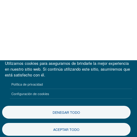
Utilizamos cookies para asegurarnos de brindarle la mejor experiencia
en nuestro sitio web. Si continúa utilizando este sitio, asumiremos que
está satisfecho con él.
|
BID
BID Lab
Política de privacidad
Términos de uso
Aviso de privacidad
Configuración de cookies
©2017-2026 Inter-American Investment Corporation
DENEGAR TODO
ACEPTAR TODO