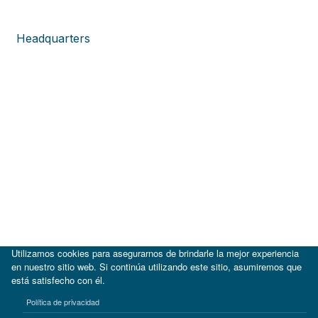
Headquarters
Utilizamos cookies para asegurarnos de brindarle la mejor experiencia
en nuestro sitio web. Si continúa utilizando este sitio, asumiremos que
está satisfecho con él.
|
BID
BID Lab
Política de privacidad