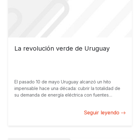
La revolución verde de Uruguay
El pasado 10 de mayo Uruguay alcanzó un hito
impensable hace una década: cubrir la totalidad de
su demanda de energía eléctrica con fuentes
renovables. Poco más del 70% de la electricidad
consumida ese día se generó en plantas
Seguir leyendo
hidroeléctricas. La segunda fuente de energía limpia
más prevalente (21%) fue aportada por un sector
que, tan sólo ocho años atrás, ni siquiera existía en el
país: la energía eólica.