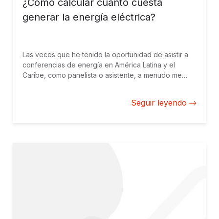
¿Cómo calcular cuánto cuesta
generar la energía eléctrica?
Las veces que he tenido la oportunidad de asistir a
conferencias de energía en América Latina y el
Caribe, como panelista o asistente, a menudo me
encuentro con las siguientes preguntas: ¿Qué tipo de
energía es más económica: la termoeléctrica o la
Seguir leyendo
energía renovable? Y dentro de la energía
renovable, ¿qué tecnología es más competitiva: la
hidroeléctrica, solar o eólica?