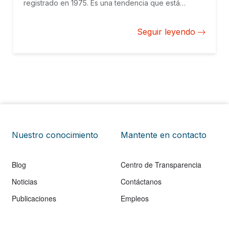
registrado en 1975. Es una tendencia que está
transformando la región y que pone en evidencia la
necesidad de aprovechar mejor los recursos de los
Seguir leyendo
que dispone.
Nuestro conocimiento
Mantente en contacto
Blog
Centro de Transparencia
Noticias
Contáctanos
Publicaciones
Empleos