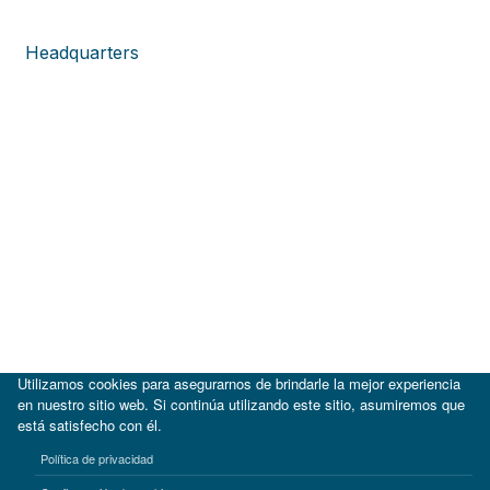
Headquarters
Utilizamos cookies para asegurarnos de brindarle la mejor experiencia
en nuestro sitio web. Si continúa utilizando este sitio, asumiremos que
está satisfecho con él.
|
BID
BID Lab
Política de privacidad