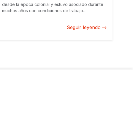
desde la época colonial y estuvo asociado durante
muchos años con condiciones de trabajo
degradantes, baja productividad y alta
contaminación, pero es ahora uno de los grandes
Seguir leyendo
ejemplos de desarrollo sostenible en la región.