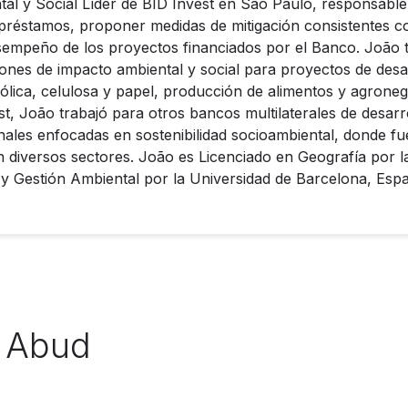
tal y Social Líder de BID Invest en São Paulo, responsable
préstamos, proponer medidas de mitigación consistentes co
esempeño de los proyectos financiados por el Banco. João 
iones de impacto ambiental y social para proyectos de desa
eólica, celulosa y papel, producción de alimentos y agrone
st, João trabajó para otros bancos multilaterales de desarr
onales enfocadas en sostenibilidad socioambiental, donde f
n diversos sectores. João es Licenciado en Geografía por 
l y Gestión Ambiental por la Universidad de Barcelona, ​​Esp
z Abud