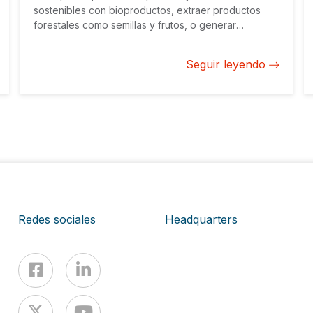
sostenibles con bioproductos, extraer productos
forestales como semillas y frutos, o generar
bioenergía a partir de residuos agrícolas, son
apenas algunas de las prácticas que están dando
Seguir leyendo
forma a oportunidades económicas a comunidades
locales y, al mismo tiempo, protegiendo el
ecosistema y mejorando la vida de sus habitantes.
Redes sociales
Headquarters