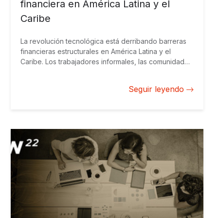
financiera en América Latina y el
Caribe
La revolución tecnológica está derribando barreras
financieras estructurales en América Latina y el
Caribe. Los trabajadores informales, las comunidades
rurales y las pequeñas empresas acceden cada vez
más a cuentas de ahorro digitales, microcréditos y
Seguir leyendo
transacciones instantáneas a bajo costo o nulo. Pero
¿qué está impulsando esta transformación?