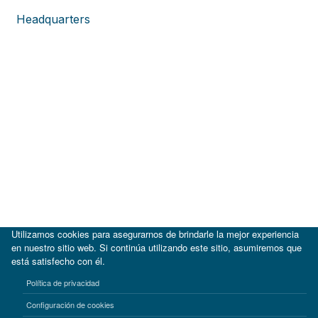
Headquarters
Utilizamos cookies para asegurarnos de brindarle la mejor experiencia
en nuestro sitio web. Si continúa utilizando este sitio, asumiremos que
está satisfecho con él.
|
BID
BID Lab
Política de privacidad
Términos de uso
Aviso de privacidad
Configuración de cookies