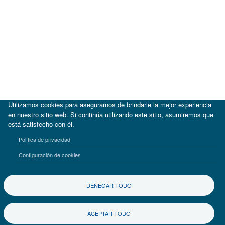
Utilizamos cookies para asegurarnos de brindarle la mejor experiencia
en nuestro sitio web. Si continúa utilizando este sitio, asumiremos que
está satisfecho con él.
|
BID
BID Lab
Política de privacidad
Términos de uso
Aviso de privacidad
Configuración de cookies
©2017-2026 Inter-American Investment Corporation
DENEGAR TODO
ACEPTAR TODO