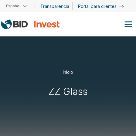
Pasar al contenido principal
Español
Transparencia
Portal para clientes
Inicio
ZZ Glass