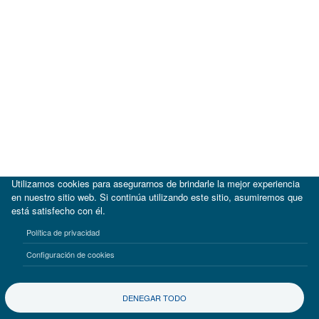
Utilizamos cookies para asegurarnos de brindarle la mejor experiencia
en nuestro sitio web. Si continúa utilizando este sitio, asumiremos que
está satisfecho con él.
|
BID
BID Lab
Política de privacidad
Términos de uso
Aviso de privacidad
Configuración de cookies
©2017-2026 Inter-American Investment Corporation
DENEGAR TODO