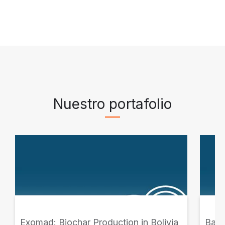
Nuestro portafolio
Exomad: Biochar Production in Bolivia
Banc