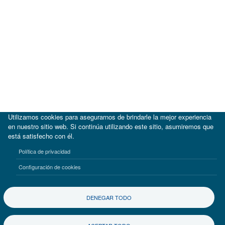
Utilizamos cookies para asegurarnos de brindarle la mejor experiencia
en nuestro sitio web. Si continúa utilizando este sitio, asumiremos que
está satisfecho con él.
|
BID
BID Lab
Política de privacidad
Términos de uso
Aviso de privacidad
Configuración de cookies
©2017-2026 Inter-American Investment Corporation
DENEGAR TODO