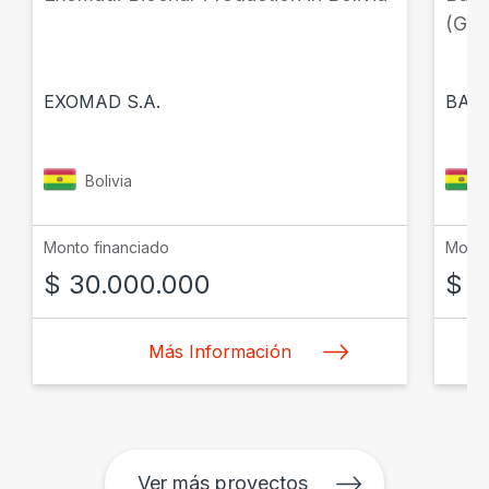
(GP
EXOMAD S.A.
BANC
Bolivia
Monto financiado
Monto
$ 30.000.000
$ 1
Más Información
Ver más proyectos