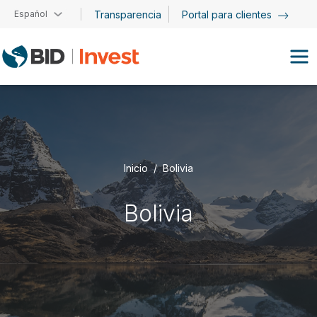
Pasar al contenido principal
Español
Transparencia
Portal para clientes
Inicio
Bolivia
Bolivia