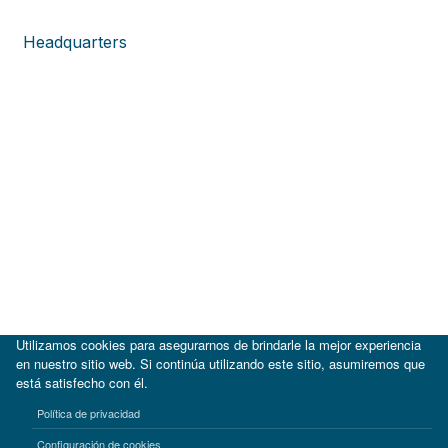
Headquarters
Utilizamos cookies para asegurarnos de brindarle la mejor experiencia
en nuestro sitio web. Si continúa utilizando este sitio, asumiremos que
está satisfecho con él.
|
BID
BID Lab
Política de privacidad
Términos de uso
Aviso de privacidad
Configuración de cookies