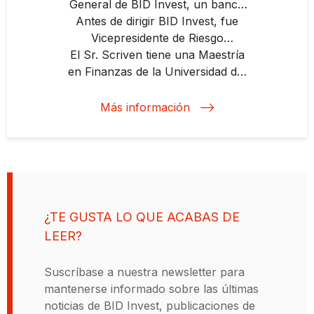
General de BID Invest, un banco
multilateral de desarrollo dedicado
Antes de dirigir BID Invest, fue
a impulsar el crecimiento
Vicepresidente de Riesgo
Corporativo y Sostenibilidad de la
sostenible en América Latina y el
El Sr. Scriven tiene una Maestría
Caribe a través del sector privado.
en Finanzas de la Universidad del
Corporación Financiera
El Sr. Scriven, ciudadano de doble
Internacional (IFC, por sus siglas
Centro de Estudios
nacionalidad, argentina y británica,
Macroeconómicos de Argentina, y
en inglés), donde ocupó varias
Más información
cuenta con más de dos décadas de
una Licenciatura en Administración
posiciones de liderazgo. Antes de
unirse a la IFC, el Sr. Scriven fue
experiencia impulsando el rol del
de Empresas de la Pontificia
sector privado para aumentar el
Universidad Católica Argentina.
director financiero del Banco
Hipotecario en Argentina.
impacto en el desarrollo.
¿TE GUSTA LO QUE ACABAS DE
LEER?
Suscríbase a nuestra newsletter para
mantenerse informado sobre las últimas
noticias de BID Invest, publicaciones de