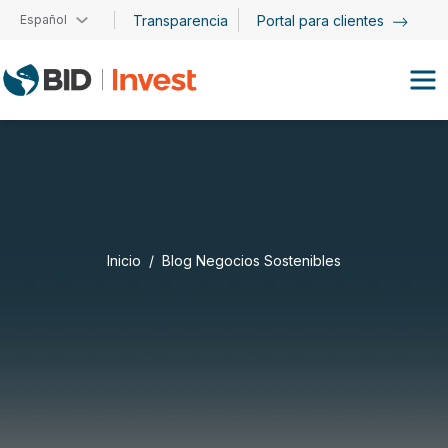
Pasar al contenido principal
Español
Transparencia
Portal para clientes
Inicio
Blog Negocios Sostenibles