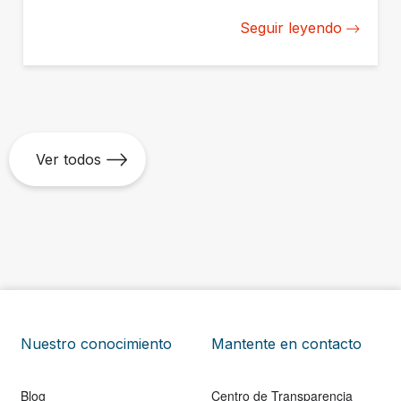
fondos en América Latina y el Caribe para construir
Seguir leyendo
desde cero su capacidad de medición y gestión del
impacto.
Ver todos
Nuestro conocimiento
Mantente en contacto
Blog
Centro de Transparencia