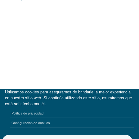
Utilizamos cookies para asegurarnos de brindarle la mejor experiencia
en nuestro sitio web. Si continúa utilizando este sitio, asumiremos que
está satisfecho con él.
|
BID
BID Lab
Política de privacidad
Términos de uso
Aviso de privacidad
Configuración de cookies
©2017-2026 Inter-American Investment Corporation