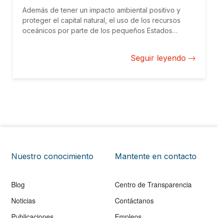
Además de tener un impacto ambiental positivo y
proteger el capital natural, el uso de los recursos
oceánicos por parte de los pequeños Estados
insulares en desarrollo del Caribe también debe
fomentar el crecimiento, el empleo justo y el
Seguir leyendo
bienestar comunitario.
Nuestro conocimiento
Mantente en contacto
Blog
Centro de Transparencia
Noticias
Contáctanos
Publicaciones
Empleos