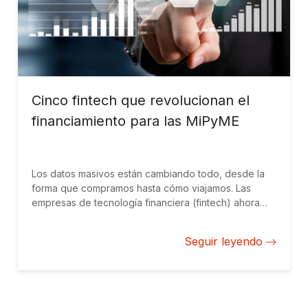
Cinco fintech que revolucionan el
financiamiento para las MiPyME
Los datos masivos están cambiando todo, desde la
forma que compramos hasta cómo viajamos. Las
empresas de tecnología financiera (fintech) ahora
siguen el ejemplo de gigantes como Amazon, Airbnb
y Uber y transforman la industria bancaria en la era
Seguir leyendo
digital. Las soluciones que proponen han resultado
particularmente prometedoras en mercados
emergentes. Aquí, las fintech usan datos masivos en
la analítica crediticia avanzada para ayudar a
determinar la solvencia de un prestatario con base