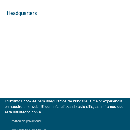
Headquarters
Utilizamos cookies para asegurarnos de brindarle la mejor experiencia
en nuestro sitio web. Si continúa utilizando este sitio, asumiremos que
está satisfecho con él.
|
BID
BID Lab
Política de privacidad
Términos de uso
Aviso de privacidad
Configuración de cookies