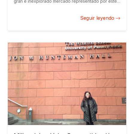
gran e inexplorado mercado representado por este
segmento socio-económico. La población de la BDP
en América Latina y el Caribe vive con menos de
Seguir leyendo
US$10 al día, pero entre 2000 y 2010 se ha visto
beneficiada por el crecimiento económico de la
región y su ingreso ha aumentado desde entonces.
El mercado de la base de la pirámide de América
Latina ahora abarca 406 millones de personas y
representa un mercado de US$760 billones. Un
mercado a la espera de empresas innovadoras.