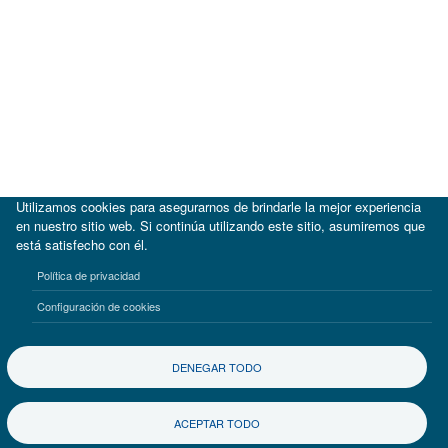
Utilizamos cookies para asegurarnos de brindarle la mejor experiencia
en nuestro sitio web. Si continúa utilizando este sitio, asumiremos que
está satisfecho con él.
|
BID
BID Lab
Política de privacidad
Términos de uso
Aviso de privacidad
Configuración de cookies
©2017-2026 Inter-American Investment Corporation
DENEGAR TODO
ACEPTAR TODO