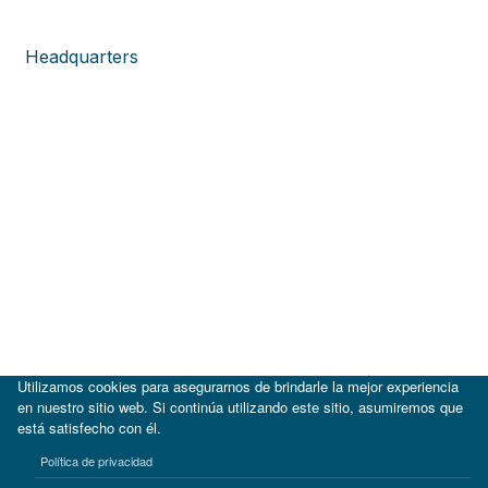
Headquarters
Utilizamos cookies para asegurarnos de brindarle la mejor experiencia
en nuestro sitio web. Si continúa utilizando este sitio, asumiremos que
está satisfecho con él.
|
BID
BID Lab
Política de privacidad