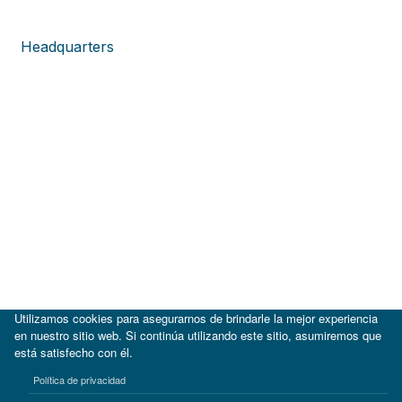
Headquarters
Utilizamos cookies para asegurarnos de brindarle la mejor experiencia
en nuestro sitio web. Si continúa utilizando este sitio, asumiremos que
está satisfecho con él.
|
BID
BID Lab
Política de privacidad